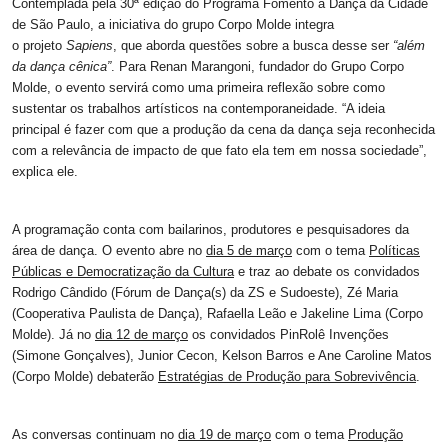
Contemplada pela 30ª edição do Programa Fomento à Dança da Cidade
de São Paulo, a iniciativa do grupo Corpo Molde integra
o projeto
Sapiens
, que aborda questões sobre a busca desse ser
“além
da dança cênica”
. Para Renan Marangoni, fundador do Grupo Corpo
Molde, o evento servirá como uma primeira reflexão sobre como
sustentar os trabalhos artísticos na contemporaneidade. “A ideia
principal é fazer com que a produção da cena da dança seja reconhecida
com a relevância de impacto de que fato ela tem em nossa sociedade”,
explica ele.
A programação conta com bailarinos, produtores e pesquisadores da
área de dança. O evento abre no
dia 5 de março
com o tema
Políticas
Públicas e Democratização da Cultura
e traz ao debate os convidados
Rodrigo Cândido (Fórum de Dança(s) da ZS e Sudoeste), Zé Maria
(Cooperativa Paulista de Dança), Rafaella Leão e Jakeline Lima (Corpo
Molde). Já no
dia 12 de março
os convidados PinRolê Invenções
(Simone Gonçalves), Junior Cecon, Kelson Barros e Ane Caroline Matos
(Corpo Molde) debaterão
Estratégias de Produção para Sobrevivência
.
As conversas continuam no
dia 19 de março
com o tema
Produção