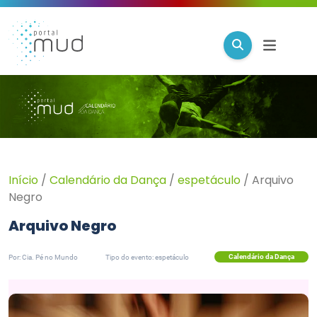
Início
/
Calendário da Dança
/
espetáculo
/
Arquivo
Negro
Arquivo Negro
Calendário da Dança
Por: Cia. Pé no Mundo
Tipo do evento: espetáculo