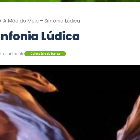
/
A Mão do Meio – Sinfonia Lúdica
infonia Lúdica
o: espetáculo
Calendário da Dança