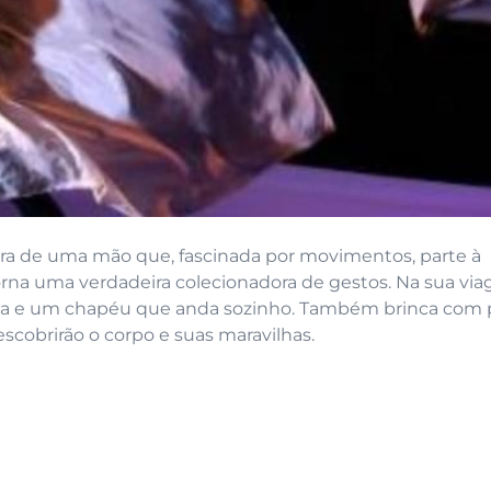
ura de uma mão que, fascinada por movimentos, parte à
rna uma verdadeira colecionadora de gestos. Na sua vi
a e um chapéu que anda sozinho. Também brinca com 
scobrirão o corpo e suas maravilhas.