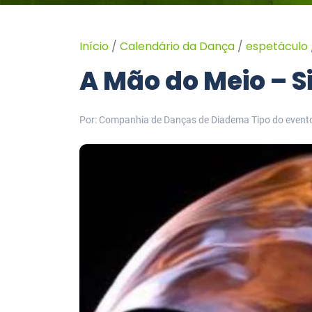
Início
/
Calendário da Dança
/
espetáculo
A Mão do Meio – S
Por: Companhia de Danças de Diadema
Tipo do event