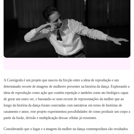
A Coreógrafa é um projeto que nasceu da fricção entre a ideia de reprodução e um
determinado recorte de imagens de mulheres presentes na história da dança. Explorando a
ideia de reprodução como ação que contém repetição e também como ato biológico capaz
de gerar um outro ser, e baseando-se num recorte de representações da mulher que ao
longo da história da dança foram conectadas com narrativas em torno de histórias de
casamento e amor, este projeto experimentou possibilidades de como produzir um corpo a
partir da fusão, divisão e multiplicação dessas células já existentes.
Considerando que o lugar e a imagem da mulher na dança contemporânea são resultados