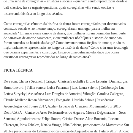
de uma série de coreografias – artísticas e sociais – que vem sendo reproduzidas desde o
balé clássico, faz-se urgente questionar quais coreografias vêm sendo escritas e
inscrevendo história ao longo dos séculos.
Como coreografias cânones da história da dança foram coreografadas por determinados
contextos sociais e, ao mesmo tempo, coreografaram um lugar para a mulher na
sociedade? Em meio a esse cânone da dança, que mulheres foram permitidas fazer parte
de narrativas de amor e casamento, e que mulheres não? Quais histórias de amor não
foram contadas na história da dança? Como inventar outras ficções de amor que não as
majoritariamente representadas ao longo da história da dança? Como criar uma tecnologia
que permita experimentar a construção física de uma outra subjetividade que possa
questionar coreografias reproduzidas ao longo de tantos anos?
FICHA TÉCNICA
De e com: Clarissa Sacchelli |
Criação: Clarissa Sacchelli e Bruno Levorin |
Dramaturgia:
Bruno Levorin |
Trilha sonora: Luisa Puterman |
Luz: Laura Salerno |
Colaboração Luz:
Leticia Skrycky |
Assistência Luz: Douglas de Amorim |
Vibração: Carolina Callegaro,
Cláudia Müller e Renan Marcondes |
Fotografia: Haroldo Saboia |
Residências:
Arqueologías del Futuro 2017, Azala – Espacio de Creación, Movimiento Sur 2016,
Devir/CAPA – Centro de Artes Performativas do Algarve, Mostra De|generadas – Sesc
Santana |
Agradecimentos: Felipe Stocco, Cristian Duarte, Aline Bonamin, Luciana
Chieregati, Idoia Zabaleta, Natalia Viroga, Júlia Feldens, participantes do Movimiento Sur
2016 e participantes do Laboratório-Residência de Arqueologías del Futuro 2017 |
Apoio: