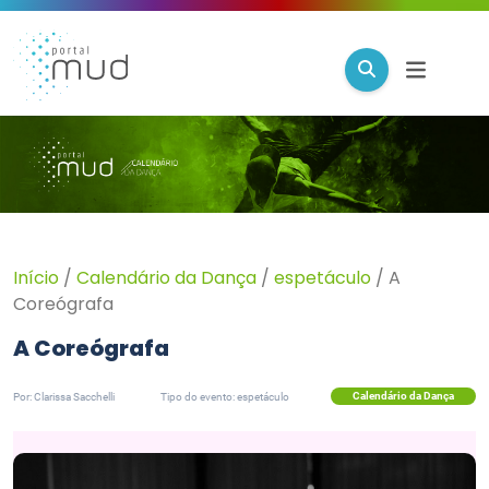
Início
/
Calendário da Dança
/
espetáculo
/
A
Coreógrafa
A Coreógrafa
Calendário da Dança
Por: Clarissa Sacchelli
Tipo do evento: espetáculo