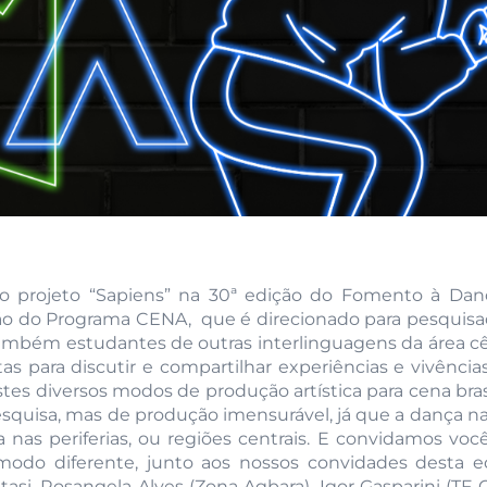
 projeto “Sapiens” na 30ª edição do Fomento à Dan
ção do Programa CENA, que é direcionado para pesquis
bém estudantes de outras interlinguagens da área cê
as para discutir e compartilhar experiências e vivência
es diversos modos de produção artística para cena brasi
quisa, mas de produção imensurável, já que a dança n
a nas periferias, ou regiões centrais. E convidamos voc
do diferente, junto aos nossos convidades desta ed
asi, Rosangela Alves (Zona Agbara), Igor Gasparini (TF 