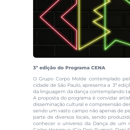
3ª edição do Programa CENA
O Grupo Corpo Molde contemplado pelo
cidade de São Paulo, apresenta a 3ª edi
da linguagem da dança contemplando tam
A proposta do programa é convidar artist
disseminação cultural e compreensão dest
sendo um vasto campo não apenas de pes
parte de diversos locais, sendo produzid
conhecer o universo da Dança de um mo
Carlos Henrique (Cia Dois Rumos), Dani St