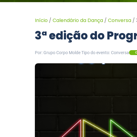
Início
/
Calendário da Dança
/
Conversa
/
3ª edição do Pro
Por: Grupo Corpo Molde
Tipo do evento: Conversa
C