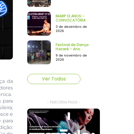
IMARP 12 ANOS –
CONVOCATÓRIA
3 de dezembro de
2026
Festival de Dança
Itacaré – Ano...
9 de novembro de
2026
Ver Todos
ça da
adores
nica.
s para
- PARCERIA PAGA -
leira,
asce e
ê para
ição:
Cia de