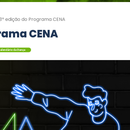
3ª edição do Programa CENA
grama CENA
alendário da Dança