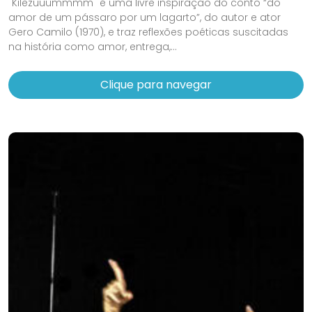
"Kilezuuummmm" é uma livre inspiração do conto “do
amor de um pássaro por um lagarto”, do autor e ator
Gero Camilo (1970), e traz reflexões poéticas suscitadas
na história como amor, entrega,...
Clique para navegar