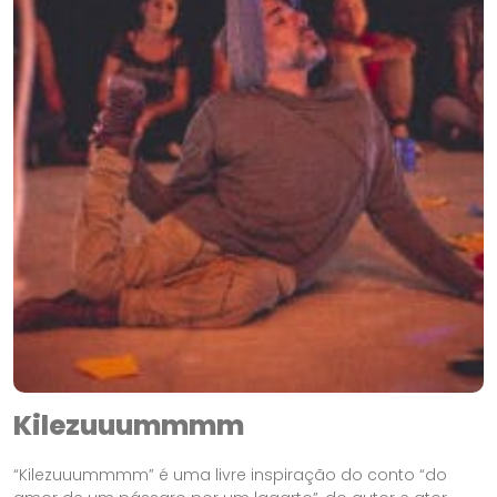
Kilezuuummmm
“Kilezuuummmm” é uma livre inspiração do conto “do