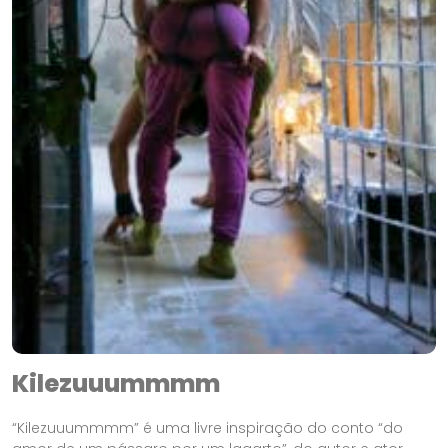
Kilezuuummmm
“Kilezuuummmm” é uma livre inspiração do conto “do