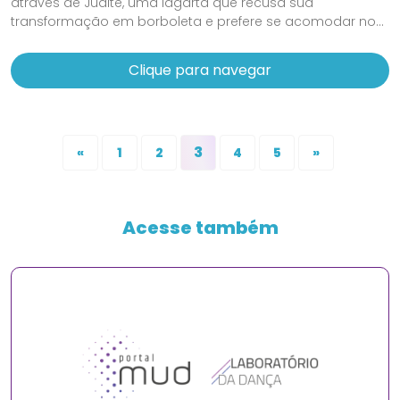
através de Judite, uma lagarta que recusa sua
transformação em borboleta e prefere se acomodar no...
Clique para navegar
3
«
1
2
4
5
»
Acesse também