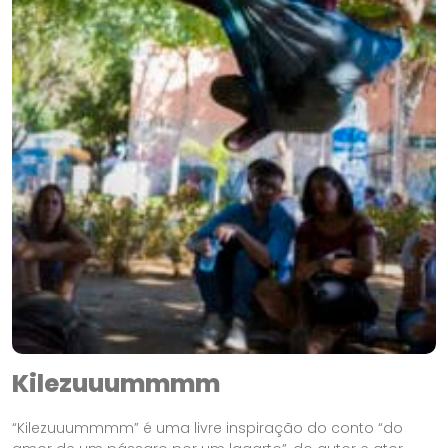
Kilezuuummmm
“Kilezuuummmm” é uma livre inspiração do conto “do