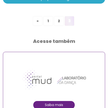
3
«
1
2
Acesse também
Saiba mais