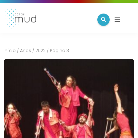
Início
/
Anos
/
2022
/
Página 3