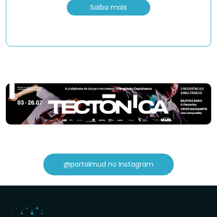
Saiba mais
@portalmud no Instagram