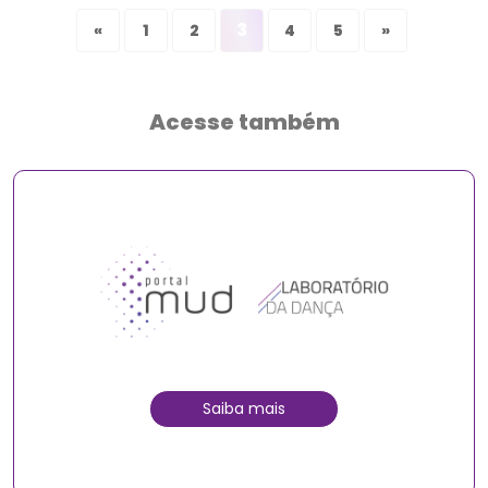
3
«
1
2
4
5
»
Acesse também
Saiba mais