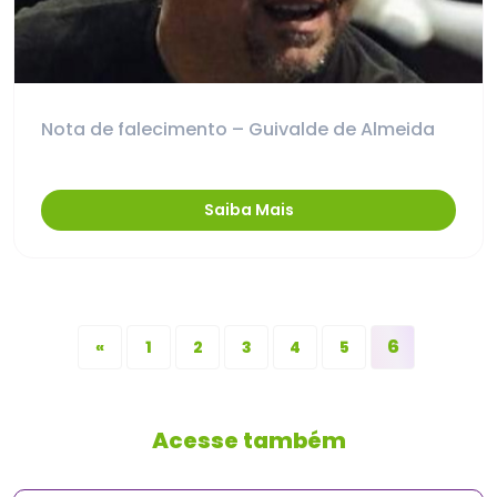
Nota de falecimento – Guivalde de Almeida
Saiba Mais
6
«
1
2
3
4
5
Acesse também